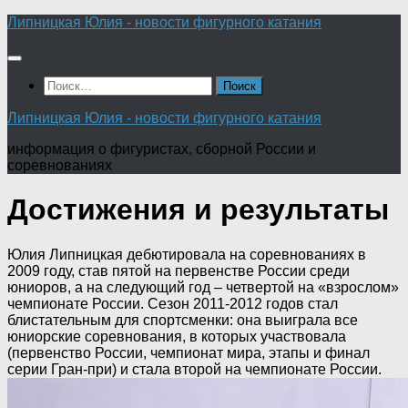
Перейти
Липницкая Юлия - новости фигурного катания
к
содержимому
Найти:
Липницкая Юлия - новости фигурного катания
информация о фигуристах, сборной России и
соревнованиях
Достижения и результаты
Юлия Липницкая дебютировала на соревнованиях в
2009 году, став пятой на первенстве России среди
юниоров, а на следующий год – четвертой на «взрослом»
чемпионате России. Сезон 2011-2012 годов стал
блистательным для спортсменки: она выиграла все
юниорские соревнования, в которых участвовала
(первенство России, чемпионат мира, этапы и финал
серии Гран-при) и стала второй на чемпионате России.