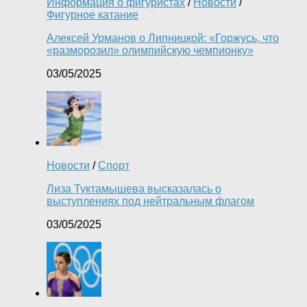
Информация о фигуристах
/
Новости
/
Фигурное катание
Алексей Урманов о Липницкой: «Горжусь, что
«разморозил» олимпийскую чемпионку»
03/05/2025
Новости
/
Спорт
Лиза Туктамышева высказалась о
выступлениях под нейтральным флагом
03/05/2025