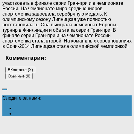
участвовать в финале серии Гран-при и в чемпионате
России. На чемпионате мира среди юниоров
спортсменка завоевала серебряную медаль. К
олимпийскому сезону Липницкая уже полностью
восстановилась. Она выиграла чемпионат Европы,
турнир в Финляндии и оба этапа серии Гран-при. В
финале серии Гран-при и на чемпионате России
спортсменка стала второй. На командных соревнованиях
в Сочи-2014 Липницкая стала олимпийской чемпионкой.
Комментарии:
ВКонтакте (
X
)
Обычные (0)
Добавить комментарий
Следите за нами:
Ваш адрес email не будет опубликован.
Обязательные
поля помечены
*
Комментарий
*