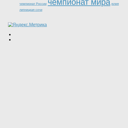
чемпионат мира
чемпионат России
юлия
липницкая сочи