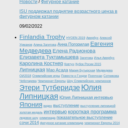
Новости
/
Фигурное катание
ISU поддержал поднятие возрастного ценза в
фигурном катании
09/02/2022
Finlandia Trophy
HYOEN 2019
Авербух
Алексей
Евгения
Анна Погорилая
Урманов
Алина Загитова
Медведева
Елена Радионова
Елизавета Туктамышева
Загитова
Илья Авербух
Каролина Костнер
Ковтун
Кубок Росии 2015
Липницкая
Мао Асада
Мария Бутырская
Медведева
ОИ2018
Олимпийские игры
Повести о Гэндзи
Пхенчхан
Сотникова
Чеботарева
Чемпионат Европы
Шоу Олимпийских чемпионов
Юлия
Этери Тутберидзе
Липницкая
Юлия Липницкая интервью
Япония
выступление
видео
выступление липницкой
интервью
короткая программа
золотая медаль
показательное выступление
ледовое шоу
олимпиада
сочи 2014
фигурное катание олимпиада
чемпионат Европы 2014