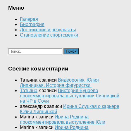
Меню
Галерея
Биография
Достижения и результаты
Cтановление спортсменки
Имя
*
Email
*
Найти:
Сайт
Свежие комментарии
Сохранить моё имя, email и адрес сайта в этом
браузере для последующих моих комментариев.
Татьяна
к записи
Видеоролик. Юлия
Липницкая. История фигуристки.
Татьяна
к записи
Виктория Буцаева
прокомментировала выступлении Липницкой
на ЧР в Сочи
александр
к записи
Ирина Слуцкая о карьере
Юлии Липницкой
Marina
к записи
Ирина Роднина
прокомментировала выступление Юли
Marina
к записи
Ирина Роднина